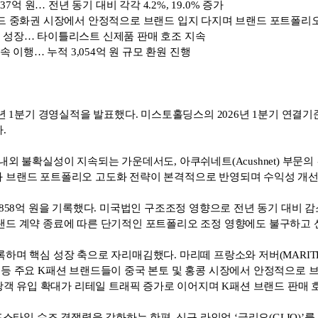
37억 원… 전년 동기 대비 각각 4.2%, 19.0% 증가
랜드 중화권 시장에서 안정적으로 브랜드 입지 다지며 브랜드 포트폴리
테고리 성장… 타이틀리스트 신제품 판매 호조 지속
속 이행… 누적 3,054억 원 규모 환원 진행
년 1분기 경영실적을 발표했다. 미스토홀딩스의 2026년 1분기 연결기준 매
.
외 불확실성이 지속되는 가운데서도, 아쿠쉬네트(Acushnet) 부문의 
와 브랜드 포트폴리오 고도화 전략이 본격적으로 반영되며 수익성 개선
,858억 원을 기록했다. 미국법인 구조조정 영향으로 전년 동기 대비 
랜드 계약 종료에 따른 단기적인 포트폴리오 조정 영향에도 불구하고 
핵심 성장 축으로 자리매김했다. 마리떼 프랑소와 저버(MARITHÉ+FRAN
(RAIVE) 등 주요 K패션 브랜드들이 중국 본토 및 홍콩 시장에서 안정적
관광객 유입 확대가 리테일 트래픽 증가로 이어지며 K패션 브랜드 판매
프스타일 슈즈 경쟁력을 강화하는 한편, 신규 라인업 ‘글리오(GLIO)’