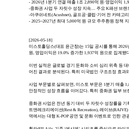
- 2026
년 1분기 연결 매출 1조 2,890억 원·영업이익 1,9
-
중화권 사업 두 자릿수 성장 지속… 주요 K패션 브
-
아쿠쉬네트(Acushnet), 골프공·클럽·기어 전 카
- 2025~2027
년 최대 5,000억 원 규모 주주환원 정책 지
[2026-05-18]
미스토홀딩스(대표 윤근창)는 15일 공시를 통해 2026
원, 영업이익은 19.0% 증가한 1,937억 원으로 집계됐다
이번 실적은 글로벌 경기 둔화와 소비 심리 위축 등 대내
어진 결과로 분석된다. 특히 미국법인 구조조정 효과
사업 부문별로 살펴보면, 미스토 부문은 1분기 매출 1
안정적인 성장 흐름을 이어갔다. 특히 중화권 일부 브
중화권 사업은 전년 동기 대비 두 자릿수 성장률을 기록하며 
트앤레크리에이션(Rest & Recreation), 레이브
역에서는 대형 K-POP 공연 및 문화 이벤트로 인한 
휠라(FILA)는 기존 ‘에샤페’ 시리즈를 중심으로 라이